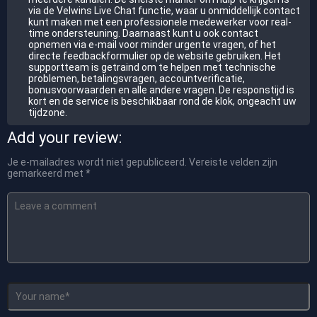
via de Velwins Live Chat functie, waar u onmiddellijk contact
kunt maken met een professionele medewerker voor real-
time ondersteuning. Daarnaast kunt u ook contact
opnemen via e-mail voor minder urgente vragen, of het
directe feedbackformulier op de website gebruiken. Het
supportteam is getraind om te helpen met technische
problemen, betalingsvragen, accountverificatie,
bonusvoorwaarden en alle andere vragen. De responstijd is
kort en de service is beschikbaar rond de klok, ongeacht uw
tijdzone.
Add your review:
Je e-mailadres wordt niet gepubliceerd.
Vereiste velden zijn
gemarkeerd met
*