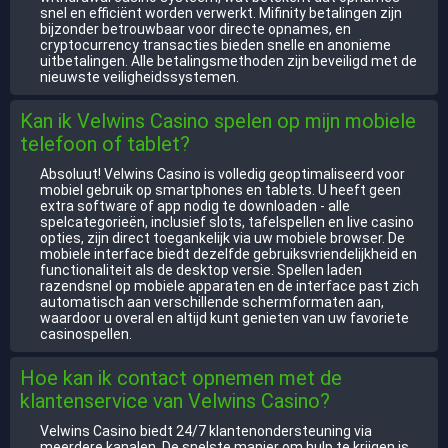
snel en efficiënt worden verwerkt. Mifinity betalingen zijn
bijzonder betrouwbaar voor directe opnames, en
cryptocurrency transacties bieden snelle en anonieme
uitbetalingen. Alle betalingsmethoden zijn beveiligd met de
nieuwste veiligheidssystemen.
Kan ik Velwins Casino spelen op mijn mobiele
telefoon of tablet?
Absoluut! Velwins Casino is volledig geoptimaliseerd voor
mobiel gebruik op smartphones en tablets. U heeft geen
extra software of app nodig te downloaden - alle
spelcategorieën, inclusief slots, tafelspellen en live casino
opties, zijn direct toegankelijk via uw mobiele browser. De
mobiele interface biedt dezelfde gebruiksvriendelijkheid en
functionaliteit als de desktop versie. Spellen laden
razendsnel op mobiele apparaten en de interface past zich
automatisch aan verschillende schermformaten aan,
waardoor u overal en altijd kunt genieten van uw favoriete
casinospellen.
Hoe kan ik contact opnemen met de
klantenservice van Velwins Casino?
Velwins Casino biedt 24/7 klantenondersteuning via
meerdere kanalen. De snelste manier om hulp te krijgen is